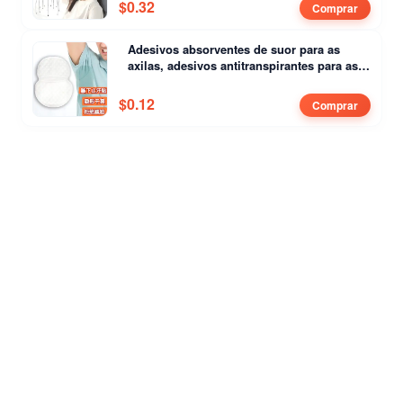
$
0.32
Comprar
Adesivos absorventes de suor para as
axilas, adesivos antitranspirantes para as
axilas femininas e barreiras contra o suor
$
0.12
Comprar