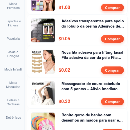
Moda
com a Pele
$
1.00
Comprar
Feminina
Adesivos transparentes para apoio
Esportes e
Fitness
do lóbulo da orelha Adesivos de
proteção para o lóbulo da orelha
Piercing anti-puxão
$
0.05
Papelaria
Comprar
Joias e
Nova fita adesiva para lifting facial
Relógios
Fita adesiva da cor da pele Fita
adesiva opaca Não danifica a pele
Fita adesiva invisível para fixação
$
0.02
Moda Infantil
Comprar
no decote
Moda
Massageador de couro cabeludo
Masculina
com 5 pontas – Alívio imediato
para coceira, estresse e dor de
cabeça
Bolsas e
$
0.32
Comprar
Carteiras
Bonito gorro de banho com
Eletrônicos
desenhos animados para usar em
casa Gorro de banho impermeável