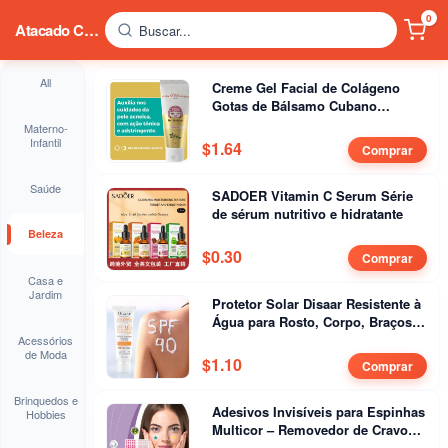
0
Atacado China
Buscar...
All
Creme Gel Facial de Colágeno
Gotas de Bálsamo Cubano
Copaíba
Materno-
Infantil
$
1.64
Comprar
Saúde
SADOER Vitamin C Serum Série
de sérum nutritivo e hidratante
Beleza
$
0.30
Comprar
Casa e
Jardim
Protetor Solar Disaar Resistente à
Água para Rosto, Corpo, Braços e
Pernas
Acessórios
de Moda
$
1.10
Comprar
Brinquedos e
Adesivos Invisíveis para Espinhas
Hobbies
Multicor – Removedor de Cravos,
Tratamento Antiacne e Cuidados