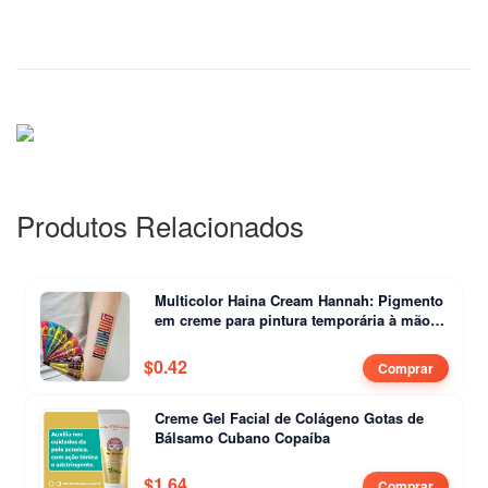
Produtos Relacionados
Multicolor Haina Cream Hannah: Pigmento
em creme para pintura temporária à mão
com motivos de frutas
$
0.42
Comprar
Creme Gel Facial de Colágeno Gotas de
Bálsamo Cubano Copaíba
$
1.64
Comprar