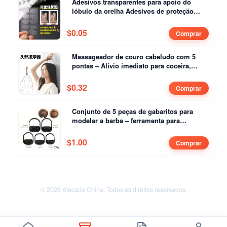
Adesivos transparentes para apoio do
lóbulo da orelha Adesivos de proteção
para o lóbulo da orelha Piercing anti-puxão
$
0.05
Comprar
Massageador de couro cabeludo com 5
pontas – Alívio imediato para coceira,
estresse e dor de cabeça
$
0.32
Comprar
Conjunto de 5 peças de gabaritos para
modelar a barba – ferramenta para
contornar e aparar a barba masculina
$
1.00
Comprar
© 2026 Atacado China. Todos os direitos reservados.