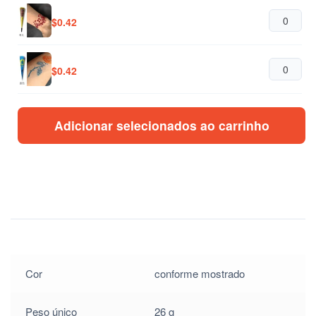
$
0.42
$
0.42
$
0.42
Adicionar selecionados ao carrinho
$
0.42
$
0.42
$
0.42
Cor
conforme mostrado
Peso único
26 g
$
0.42