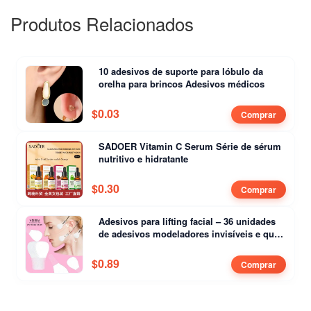
Produtos Relacionados
10 adesivos de suporte para lóbulo da
orelha para brincos Adesivos médicos
$
0.03
Comprar
SADOER Vitamin C Serum Série de sérum
nutritivo e hidratante
$
0.30
Comprar
Adesivos para lifting facial – 36 unidades
de adesivos modeladores invisíveis e que
não deixam marcas
$
0.89
Comprar