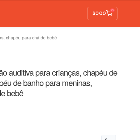
0
$
0.00
nas, chapéu para chá de bebê
o auditiva para crianças, chapéu de
hapéu de banho para meninas,
de bebê