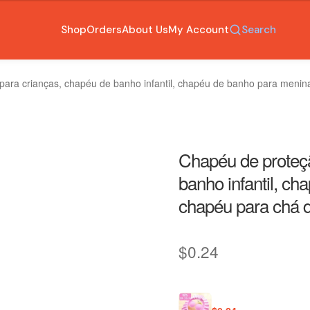
Shop
Orders
About Us
My Account
Search
para crianças, chapéu de banho infantil, chapéu de banho para meni
Chapéu de proteçã
banho infantil, c
chapéu para chá 
$
0.24