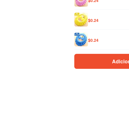
$
0.24
$
0.24
$
0.24
Adicio