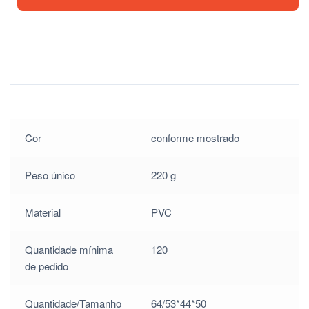
$
4.80
$
4.80
$
4.80
Cor
conforme mostrado
Peso único
220 g
Material
PVC
Quantidade mínima
120
de pedido
Quantidade/Tamanho
64/53*44*50