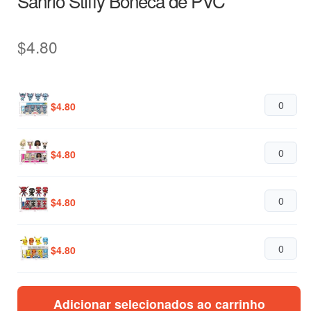
Sanrio Stiffy Boneca de PVC
$
4.80
$
4.80
$
4.80
$
4.80
$
4.80
$
4.80
Adicionar selecionados ao carrinho