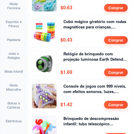
Moda
baiacu.
$
0.63
Comprar
Feminina
Cubo mágico giratório com rodas
Esportes e
Fitness
magnéticas para crianças,
removível
$
0.43
Papelaria
Comprar
Joias e
Relógio de brinquedo com
Relógios
projeção luminosa Earth Defender
Teen Hacker
$
1.69
Moda Infantil
Comprar
Moda
Console de jogos com 999 níveis,
Masculina
com efeitos sonoros, luzes,
música e o jogo “bate na
toupeira”
Bolsas e
$
1.42
Comprar
Carteiras
Brinquedo de descompressão
Eletrônicos
infantil: tubo telescópico
ondulado para montagem