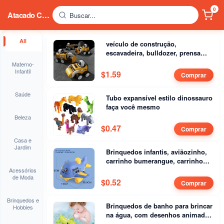
0
Atacado China
Buscar...
All
veículo de construção,
escavadeira, bulldozer, prensa
com apito, astronauta, carro de
Materno-
inércia
Infantil
$
1.59
Comprar
Saúde
Tubo expansível estilo dinossauro
faça você mesmo
Beleza
$
0.47
Comprar
Casa e
Jardim
Brinquedos infantis, aviãozinho,
carrinho bumerangue, carrinho
movido por inércia
Acessórios
de Moda
$
0.52
Comprar
Brinquedos e
Brinquedos de banho para brincar
Hobbies
na água, com desenhos animados
de um pato, um tubarão e um