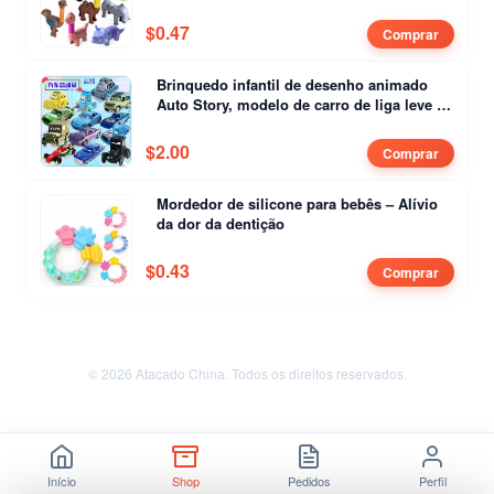
$
0.47
Comprar
Brinquedo infantil de desenho animado
Auto Story, modelo de carro de liga leve de
segunda geração
$
2.00
Comprar
Mordedor de silicone para bebês – Alívio
da dor da dentição
$
0.43
Comprar
© 2026 Atacado China. Todos os direitos reservados.
Início
Shop
Pedidos
Perfil