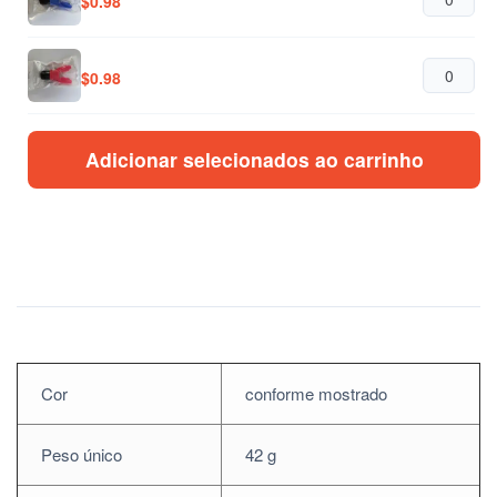
$
0.98
$
0.98
Adicionar selecionados ao carrinho
Cor
conforme mostrado
Peso único
42 g