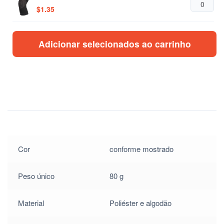
$
1.35
/
Adicionar selecionados ao carrinho
$
1.35
/
$
1.35
/
$
1.35
/
$
1.35
Cor
conforme mostrado
/
Peso único
80 g
$
1.35
Material
Poliéster e algodão
/
$
1.35