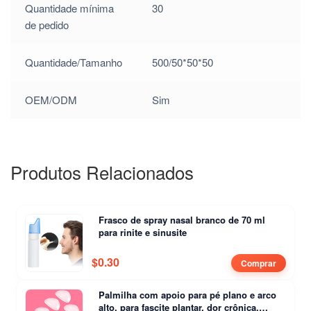
Quantidade mínima
30
/
de pedido
$
1.35
Quantidade/Tamanho
500/50*50*50
/
$
1.35
OEM/ODM
Sim
/
$
1.35
/
Produtos Relacionados
$
1.35
/
Frasco de spray nasal branco de 70 ml
$
1.35
para rinite e sinusite
$
0.30
Comprar
Palmilha com apoio para pé plano e arco
alto, para fascite plantar, dor crônica,