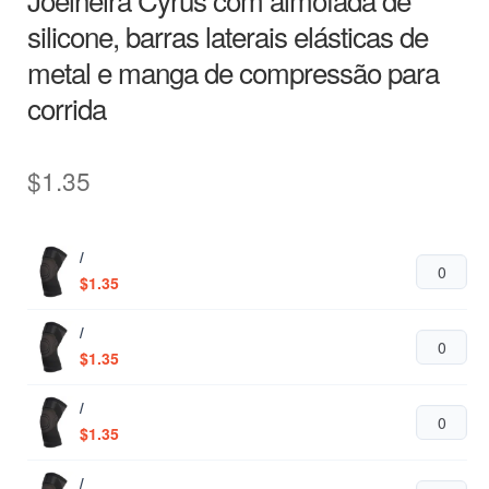
silicone, barras laterais elásticas de
metal e manga de compressão para
corrida
$
1.35
/
$
1.35
/
$
1.35
/
$
1.35
/