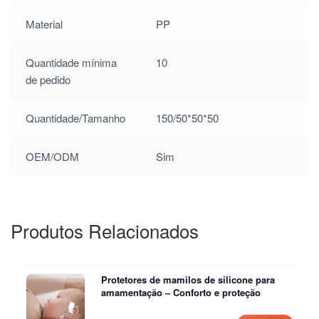
/
Material
PP
$
1.80
/
Quantidade mínima
10
$
1.80
de pedido
/
Quantidade/Tamanho
150/50*50*50
$
1.80
OEM/ODM
Sim
/
$
1.80
/
$
1.80
Produtos Relacionados
/
$
1.80
Protetores de mamilos de silicone para
amamentação – Conforto e proteção
/