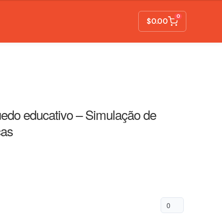
0
$
0.00
uedo educativo – Simulação de
ças