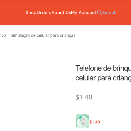
Shop
Orders
About Us
My Account
Search
ivo – Simulação de celular para crianças
Telefone de brinq
celular para crian
$
1.40
$
1.40