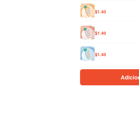
$
1.40
$
1.40
$
1.40
Adicio