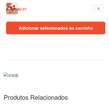
$
0.07
$
0.07
Adicionar selecionados ao carrinho
$
0.07
Produtos Relacionados