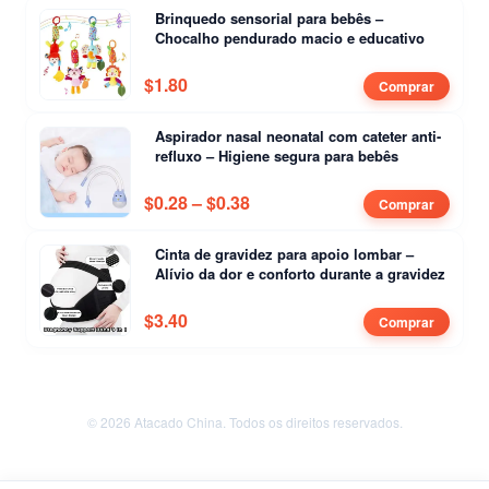
Brinquedo sensorial para bebês –
Chocalho pendurado macio e educativo
$
1.80
Comprar
Aspirador nasal neonatal com cateter anti-
refluxo – Higiene segura para bebês
$
0.28
–
$
0.38
Price range: $0.28 through $
Comprar
Cinta de gravidez para apoio lombar –
Alívio da dor e conforto durante a gravidez
$
3.40
Comprar
© 2026 Atacado China. Todos os direitos reservados.