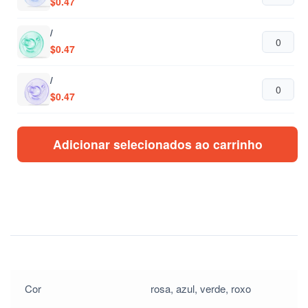
$
0.47
/
$
0.47
/
$
0.47
/
Adicionar selecionados ao carrinho
$
0.47
/
$
0.47
/
$
0.47
/
$
0.47
Cor
rosa, azul, verde, roxo