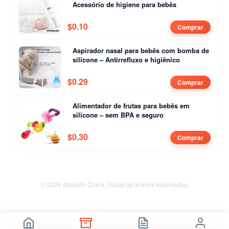
Acessório de higiene para bebês
$
0.10
Comprar
Aspirador nasal para bebês com bomba de
silicone – Antirrefluxo e higiênico
$
0.29
Comprar
Alimentador de frutas para bebês em
silicone – sem BPA e seguro
$
0.30
Comprar
© 2026 Atacado China. Todos os direitos reservados.