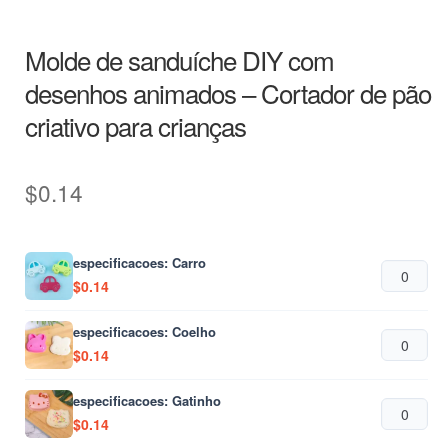
Molde de sanduíche DIY com
desenhos animados – Cortador de pão
criativo para crianças
$
0.14
especificacoes: Carro
$
0.14
especificacoes: Coelho
$
0.14
especificacoes: Gatinho
$
0.14