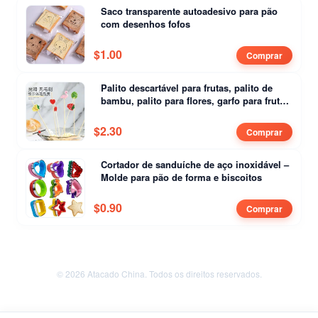
Saco transparente autoadesivo para pão
com desenhos fofos
$
1.00
Comprar
Palito descartável para frutas, palito de
bambu, palito para flores, garfo para frutas,
palito de arte criativa
$
2.30
Comprar
Cortador de sanduíche de aço inoxidável –
Molde para pão de forma e biscoitos
$
0.90
Comprar
© 2026 Atacado China. Todos os direitos reservados.