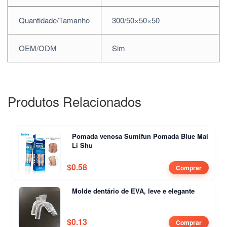
Quantidade/Tamanho
300/50×50×50
OEM/ODM
Sim
Produtos Relacionados
Pomada venosa Sumifun Pomada Blue Mai
Li Shu
$
0.58
Comprar
Molde dentário de EVA, leve e elegante
$
0.13
Comprar