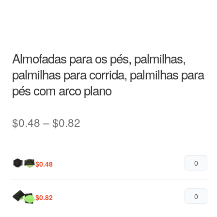
Almofadas para os pés, palmilhas,
palmilhas para corrida, palmilhas para
pés com arco plano
Price
$
0.48
–
$
0.82
range:
$0.48
$
0.48
through
$0.82
$
0.82