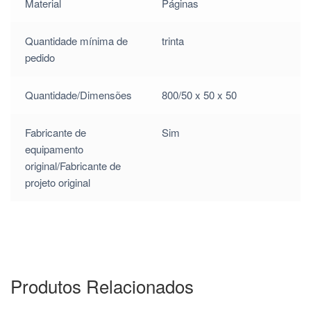
Material
Páginas
$
0.54
Quantidade mínima de
trinta
pedido
$
0.44
Quantidade/Dimensões
800/50 x 50 x 50
$
0.44
Fabricante de
Sim
equipamento
$
0.54
original/Fabricante de
projeto original
$
0.54
$
0.44
Produtos Relacionados
$
0.44