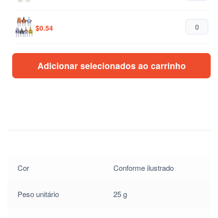
$
0.54
$
0.44
Adicionar selecionados ao carrinho
$
0.44
$
0.54
$
0.54
Cor
Conforme ilustrado
Peso unitário
25 g
$
0.54