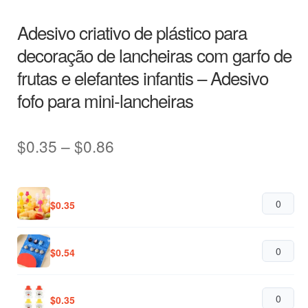
Adesivo criativo de plástico para
decoração de lancheiras com garfo de
frutas e elefantes infantis – Adesivo
fofo para mini-lancheiras
Price
$
0.35
–
$
0.86
range:
$0.35
$
0.35
through
$0.86
$
0.54
$
0.35