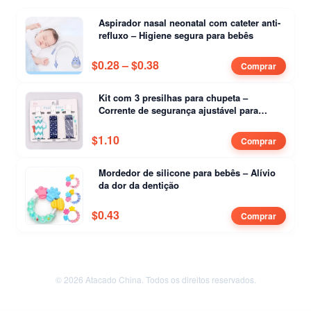
Aspirador nasal neonatal com cateter anti-
refluxo – Higiene segura para bebês
$
0.64
$
0.28
–
$
0.38
Price range: $0.28 through $
Comprar
$
0.64
Kit com 3 presilhas para chupeta –
Corrente de segurança ajustável para
bebês
$
0.54
$
1.10
Comprar
Mordedor de silicone para bebês – Alívio
$
0.54
da dor da dentição
$
0.43
Comprar
$
0.44
$
0.54
© 2026 Atacado China. Todos os direitos reservados.