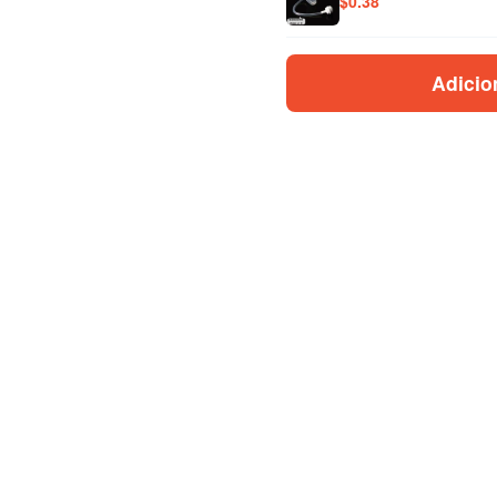
$
0.38
Adicio