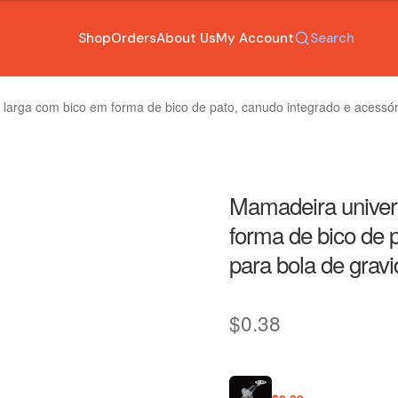
Shop
Orders
About Us
My Account
Search
larga com bico em forma de bico de pato, canudo integrado e acessór
Mamadeira univer
forma de bico de 
para bola de grav
$
0.38