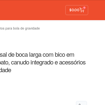
0
$
0.00
ios para bola de gravidade
sal de boca larga com bico em
pato, canudo integrado e acessórios
idade