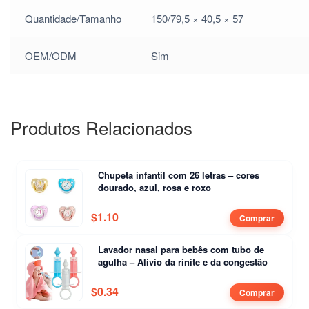
Quantidade/Tamanho
150/79,5 × 40,5 × 57
OEM/ODM
Sim
Produtos Relacionados
Chupeta infantil com 26 letras – cores
dourado, azul, rosa e roxo
$
1.10
Comprar
Lavador nasal para bebês com tubo de
agulha – Alívio da rinite e da congestão
$
0.34
Comprar