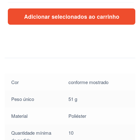
$
1.40
Adicionar selecionados ao carrinho
$
1.40
$
1.40
$
1.40
Cor
conforme mostrado
Peso único
51 g
Material
Poliéster
Quantidade mínima
10