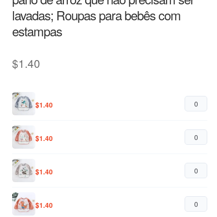
lavadas; Roupas para bebês com
estampas
$
1.40
$
1.40
$
1.40
$
1.40
$
1.40