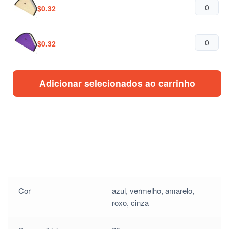
$
0.32
$
0.32
$
0.32
Adicionar selecionados ao carrinho
Cor
azul, vermelho, amarelo,
roxo, cinza