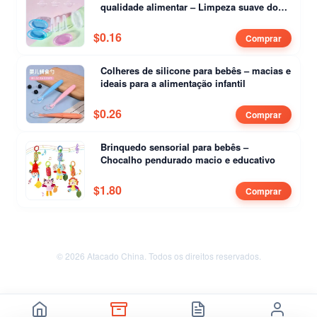
qualidade alimentar – Limpeza suave dos
primeiros dentes
$
0.16
Comprar
Colheres de silicone para bebês – macias e
ideais para a alimentação infantil
$
0.26
Comprar
Brinquedo sensorial para bebês –
Chocalho pendurado macio e educativo
$
1.80
Comprar
© 2026 Atacado China. Todos os direitos reservados.