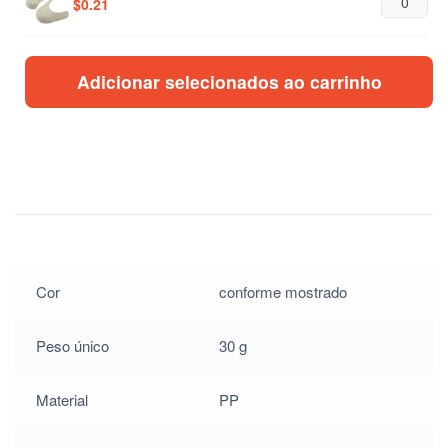
$
0.21
$
0.21
Adicionar selecionados ao carrinho
$
0.21
$
0.21
$
0.21
Cor
conforme mostrado
Peso único
30 g
Material
PP