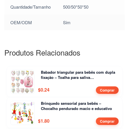
Quantidade/Tamanho
500/50*50*50
/
$
0.60
OEM/ODM
Sim
/
$
0.60
/
Produtos Relacionados
$
0.60
/
Babador triangular para bebês com dupla
$
0.60
fixação – Toalha para saliva
superabsorvente
/
$
0.24
Comprar
$
0.60
Brinquedo sensorial para bebês –
Chocalho pendurado macio e educativo
/
$
0.60
$
1.80
Comprar
/