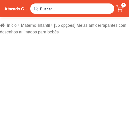
0
Atacado China
Buscar...
Início
Materno-Infantil
[55 opções] Meias antiderrapantes com
desenhos animados para bebês