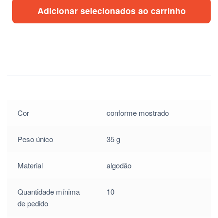
Adicionar selecionados ao carrinho
$
0.60
/
$
0.60
/
$
0.60
/
$
0.60
Cor
conforme mostrado
/
Peso único
35 g
$
0.60
Material
algodão
/
$
0.60
Quantidade mínima
10
/
de pedido
$
0.60