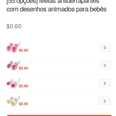
com desenhos animados para bebês
$
0.60
/
$
0.60
/
$
0.60
/
$
0.60
/
$
0.60
/