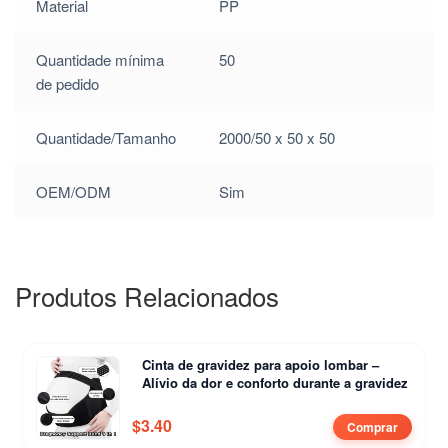
Material
PP
Quantidade mínima
50
de pedido
Quantidade/Tamanho
2000/50 x 50 x 50
OEM/ODM
Sim
Produtos Relacionados
Cinta de gravidez para apoio lombar –
Alívio da dor e conforto durante a gravidez
$
3.40
Comprar