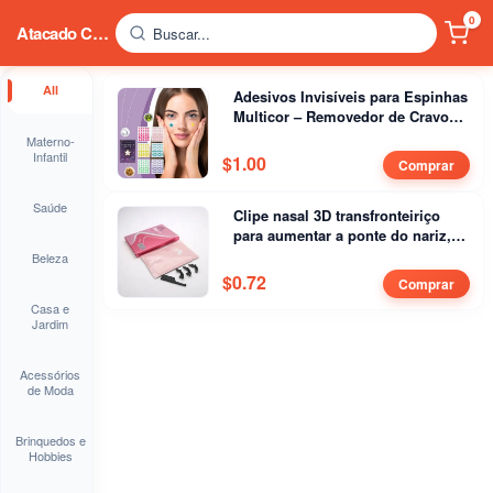
0
Atacado China
Buscar...
All
Adesivos Invisíveis para Espinhas
Multicor – Removedor de Cravos,
Tratamento Antiacne e Cuidados
Materno-
com a Pele
Infantil
$
1.00
Comprar
Saúde
Clipe nasal 3D transfronteiriço
para aumentar a ponte do nariz,
clipe nasal popular para
Beleza
embelezar o nariz
$
0.72
Comprar
Casa e
Jardim
Acessórios
de Moda
Brinquedos e
Hobbies