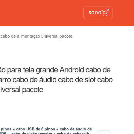
0
$
0.00
cabo de alimentação universal pacote
o para tela grande Android cabo de
rro cabo de áudio cabo de slot cabo
iversal pacote
e
e:
6
pinos + cabo USB de 6 pinos + cabo de áudio de
PS + cabo de visão traseira + cabo de cabeçalho