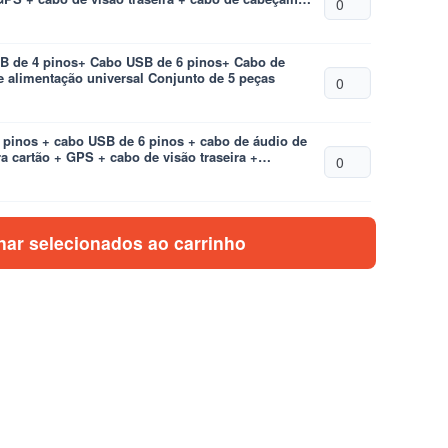
xo da VW Conjunto de 6 peças
ugh
0
 de 4 pinos+ Cabo USB de 6 pinos+ Cabo de
e alimentação universal Conjunto de 5 peças
pinos + cabo USB de 6 pinos + cabo de áudio de
a cartão + GPS + cabo de visão traseira +
 + cabo de alimentação universal Conjunto de 8
nar selecionados ao carrinho