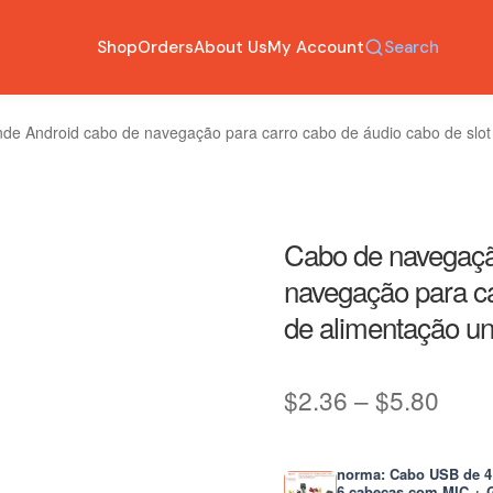
Shop
Orders
About Us
My Account
Search
de Android cabo de navegação para carro cabo de áudio cabo de slot 
Cabo de navegaçã
navegação para ca
de alimentação un
Pric
$
2.36
–
$
5.80
rang
$2.3
norma: Cabo USB de 4 
6 cabeças com MIC + G