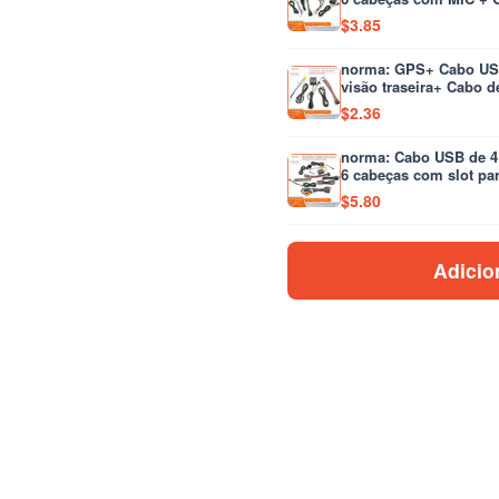
pequeno de perfil bai
thro
$
3.85
$5.8
norma: GPS+ Cabo USB
visão traseira+ Cabo d
$
2.36
norma: Cabo USB de 4 
6 cabeças com slot par
microfone + antena 4G
$
5.80
peças
Adicio