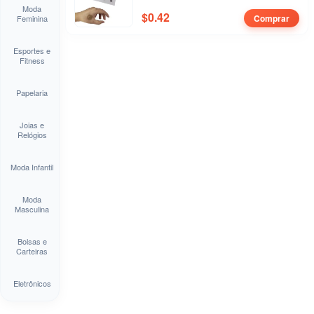
Moda
$
0.42
Comprar
Feminina
Esportes e
Fitness
Papelaria
Joias e
Relógios
Moda Infantil
Moda
Masculina
Bolsas e
Carteiras
Eletrônicos