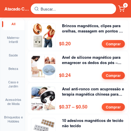
0
Atacado China
Buscar...
All
Brincos magnéticos, clipes para
orelhas, massagem em pontos de
acupuntura, brincos magnéticos
Materno-
para moxabustão
Infantil
$
0.20
Comprar
Saúde
Anel de silicone magnético para
emagrecer os dedos dos pés –
Anel ortopédico de gel para
Beleza
manter a forma
$
0.24
Comprar
Casa e
Jardim
Anel anti-ronco com acupressão e
terapia magnética chinesa para
dormir melhor
Acessórios
de Moda
$
0.37
–
$
0.50
Price range: $0.37 
Comprar
Brinquedos e
10 adesivos magnéticos de tecido
Hobbies
não tecido