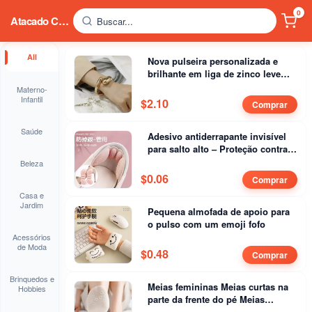
0
Atacado China
Buscar...
All
Nova pulseira personalizada e
brilhante em liga de zinco leve
para joias de luxo, com
Materno-
galvanoplastia e toque sofisticado
Infantil
$
2.10
Comprar
Saúde
Adesivo antiderrapante invisível
para salto alto – Proteção contra
atrito e quedas
Beleza
$
0.06
Comprar
Casa e
Jardim
Pequena almofada de apoio para
o pulso com um emoji fofo
Acessórios
de Moda
$
0.48
Comprar
Brinquedos e
Meias femininas Meias curtas na
Hobbies
parte da frente do pé Meias
invisíveis para mulheres