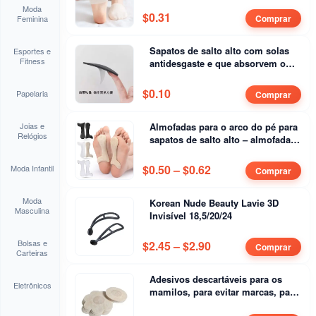
Moda
$
0.31
Comprar
Feminina
Sapatos de salto alto com solas
Esportes e
Fitness
antidesgaste e que absorvem o
ruído do salto
$
0.10
Papelaria
Comprar
Joias e
Almofadas para o arco do pé para
Relógios
sapatos de salto alto – almofada
de apoio para o arco com sola
antidesgaste
$
0.50
–
$
0.62
Price range: $0.50 
Moda Infantil
Comprar
Moda
Korean Nude Beauty Lavie 3D
Masculina
Invisível 18,5/20/24
Bolsas e
$
2.45
–
$
2.90
Price range: $2.45 
Comprar
Carteiras
Adesivos descartáveis para os
Eletrônicos
mamilos, para evitar marcas, para
homens e mulheres; alças finas